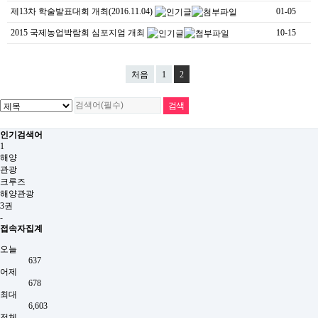
제13차 학술발표대회 개최(2016.11.04)
01-05
2015 국제농업박람회 심포지엄 개최
10-15
처음
1
2
인기검색어
1
해양
관광
크루즈
해양관광
3권
-
접속자집계
오늘
637
어제
678
최대
6,603
전체