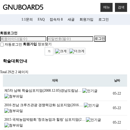
메뉴
검색
1:1문의
FAQ
접속자 8
새글
회원가입
로그인
회원로그인
회원가입
정보찾기
자동로그인
학술대회안내
Total 29건
2 페이지
제목
날짜
제5차 남해 학술심포지엄(2008.12.05)경남도립남…
05-22
2016 전남 크루즈관광 경쟁력강화 심포지엄(2016.…
05-22
2015 국제농업박람회 '창조농업과 힐링' 심포지엄(2…
05-22